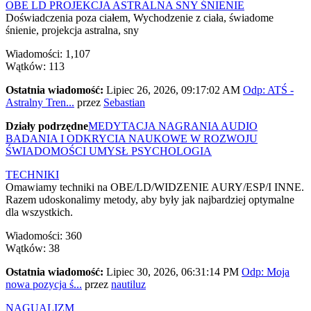
OBE LD PROJEKCJA ASTRALNA SNY ŚNIENIE
Doświadczenia poza ciałem, Wychodzenie z ciała, świadome
śnienie, projekcja astralna, sny
Wiadomości: 1,107
Wątków: 113
Ostatnia wiadomość:
Lipiec 26, 2026, 09:17:02 AM
Odp: ATŚ -
Astralny Tren...
przez
Sebastian
Działy podrzędne
MEDYTACJA NAGRANIA AUDIO
BADANIA I ODKRYCIA NAUKOWE W ROZWOJU
ŚWIADOMOŚCI UMYSŁ PSYCHOLOGIA
TECHNIKI
Omawiamy techniki na OBE/LD/WIDZENIE AURY/ESP/I INNE.
Razem udoskonalimy metody, aby były jak najbardziej optymalne
dla wszystkich.
Wiadomości: 360
Wątków: 38
Ostatnia wiadomość:
Lipiec 30, 2026, 06:31:14 PM
Odp: Moja
nowa pozycja ś...
przez
nautiluz
NAGUALIZM