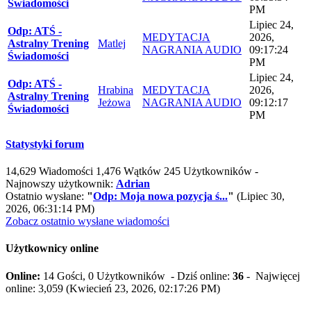
Świadomości
PM
Lipiec 24,
Odp: ATŚ -
MEDYTACJA
2026,
Astralny Trening
Matlej
NAGRANIA AUDIO
09:17:24
Świadomości
PM
Lipiec 24,
Odp: ATŚ -
Hrabina
MEDYTACJA
2026,
Astralny Trening
Jeżowa
NAGRANIA AUDIO
09:12:17
Świadomości
PM
Statystyki forum
14,629 Wiadomości 1,476 Wątków 245 Użytkowników -
Najnowszy użytkownik:
Adrian
Ostatnio wysłane:
"
Odp: Moja nowa pozycja ś...
"
(Lipiec 30,
2026, 06:31:14 PM)
Zobacz ostatnio wysłane wiadomości
Użytkownicy online
Online:
14 Gości, 0 Użytkowników - Dziś online:
36
- Najwięcej
online: 3,059 (Kwiecień 23, 2026, 02:17:26 PM)