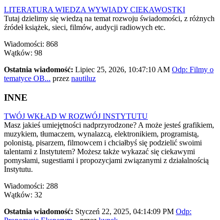
LITERATURA WIEDZA WYWIADY CIEKAWOSTKI
Tutaj dzielimy się wiedzą na temat rozwoju świadomości, z różnych
źródeł książek, sieci, filmów, audycji radiowych etc.
Wiadomości: 868
Wątków: 98
Ostatnia wiadomość:
Lipiec 25, 2026, 10:47:10 AM
Odp: Filmy o
tematyce OB...
przez
nautiluz
INNE
TWÓJ WKŁAD W ROZWÓJ INSTYTUTU
Masz jakieś umiejętności nadprzyrodzone? A może jesteś grafikiem,
muzykiem, tłumaczem, wynalazcą, elektronikiem, programistą,
polonistą, pisarzem, filmowcem i chciałbyś się podzielić swoimi
talentami z Instytutem? Możesz także wykazać się ciekawymi
pomysłami, sugestiami i propozycjami związanymi z działalnością
Instytutu.
Wiadomości: 288
Wątków: 32
Ostatnia wiadomość:
Styczeń 22, 2025, 04:14:09 PM
Odp: