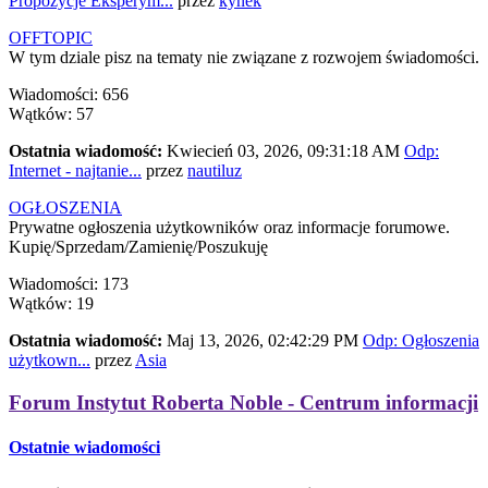
Propozycje Eksperym...
przez
kynek
OFFTOPIC
W tym dziale pisz na tematy nie związane z rozwojem świadomości.
Wiadomości: 656
Wątków: 57
Ostatnia wiadomość:
Kwiecień 03, 2026, 09:31:18 AM
Odp:
Internet - najtanie...
przez
nautiluz
OGŁOSZENIA
Prywatne ogłoszenia użytkowników oraz informacje forumowe.
Kupię/Sprzedam/Zamienię/Poszukuję
Wiadomości: 173
Wątków: 19
Ostatnia wiadomość:
Maj 13, 2026, 02:42:29 PM
Odp: Ogłoszenia
użytkown...
przez
Asia
Forum Instytut Roberta Noble - Centrum informacji
Ostatnie wiadomości