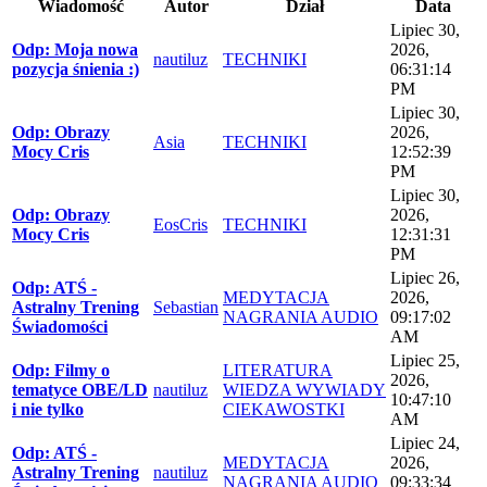
Wiadomość
Autor
Dział
Data
Lipiec 30,
Odp: Moja nowa
2026,
nautiluz
TECHNIKI
pozycja śnienia :)
06:31:14
PM
Lipiec 30,
Odp: Obrazy
2026,
Asia
TECHNIKI
Mocy Cris
12:52:39
PM
Lipiec 30,
Odp: Obrazy
2026,
EosCris
TECHNIKI
Mocy Cris
12:31:31
PM
Lipiec 26,
Odp: ATŚ -
MEDYTACJA
2026,
Astralny Trening
Sebastian
NAGRANIA AUDIO
09:17:02
Świadomości
AM
Lipiec 25,
Odp: Filmy o
LITERATURA
2026,
tematyce OBE/LD
nautiluz
WIEDZA WYWIADY
10:47:10
i nie tylko
CIEKAWOSTKI
AM
Lipiec 24,
Odp: ATŚ -
MEDYTACJA
2026,
Astralny Trening
nautiluz
NAGRANIA AUDIO
09:33:34