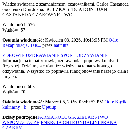
Wiedza związana z szamanizmem, czarownikami, Carlos Castaneda
oraz nauki Don Juana. ŚCIEŻKA SERCA DON JUAN
CASTANEDA CZAROWNICTWO
Wiadomości: 576
Wątków: 57
Ostatnia wiadomość:
Kwiecień 08, 2026, 10:43:05 PM
Odp:
Rekapitulacja, Tais...
przez
nautiluz
ZDROWIE UZDRAWIANIE SPORT ODŻYWIANIE
Informacje na temat zdrowia, uzdrawiania i poprawy kondycji
fizycznej. Dzielimy się również wiedzą na temat zdrowego
odżywiania. Wszystko co poprawia funkcjonowanie naszego ciała i
umysłu.
Wiadomości: 603
Wątków: 70
Ostatnia wiadomość:
Marzec 05, 2026, 03:49:53 PM
Odp: Kącik
kulinarny - k...
przez
Uptuup
Działy podrzędne
FARMAKOLOGIA ZIELARSTWO
WSPOMAGACZE
ENERGIA CHI KUNDALINI PRANA
CZAKRY