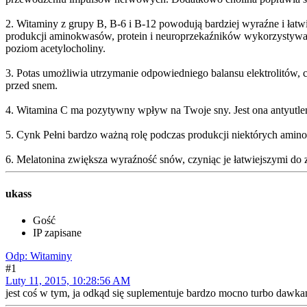
2. Witaminy z grupy B, B-6 i B-12 powodują bardziej wyraźne i łat
produkcji aminokwasów, protein i neuroprzekaźników wykorzystywan
poziom acetylocholiny.
3. Potas umożliwia utrzymanie odpowiedniego balansu elektrolitów
przed snem.
4. Witamina C ma pozytywny wpływ na Twoje sny. Jest ona antyutl
5. Cynk Pełni bardzo ważną rolę podczas produkcji niektórych ami
6. Melatonina zwiększa wyraźność snów, czyniąc je łatwiejszymi do z
ukass
Gość
IP zapisane
Odp: Witaminy
#1
Luty 11, 2015, 10:28:56 AM
jest coś w tym, ja odkąd się suplementuje bardzo mocno turbo dawkam