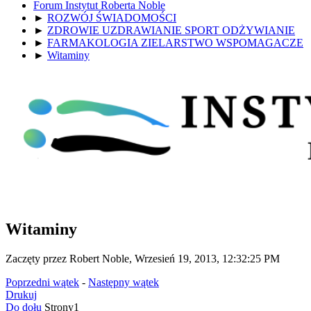
Forum Instytut Roberta Noble
►
ROZWÓJ ŚWIADOMOŚCI
►
ZDROWIE UZDRAWIANIE SPORT ODŻYWIANIE
►
FARMAKOLOGIA ZIELARSTWO WSPOMAGACZE
►
Witaminy
Witaminy
Zaczęty przez Robert Noble, Wrzesień 19, 2013, 12:32:25 PM
Poprzedni wątek
-
Następny wątek
Drukuj
Do dołu
Strony
1