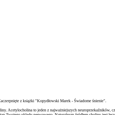
 Zaczerpnięte z książki "Kopydłowski Marek - Świadome śnienie".
liny. Acetylocholina to jeden z najważniejszych neuroprzekaźników, c
n Twojego układu nerwowego. Naturalnym źródłem choliny jest lecy