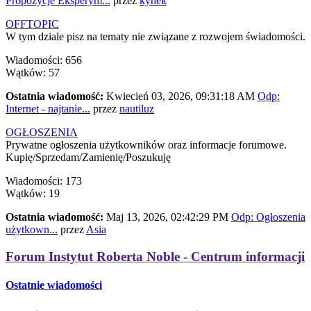
Propozycje Eksperym...
przez
kynek
OFFTOPIC
W tym dziale pisz na tematy nie związane z rozwojem świadomości.
Wiadomości: 656
Wątków: 57
Ostatnia wiadomość:
Kwiecień 03, 2026, 09:31:18 AM
Odp:
Internet - najtanie...
przez
nautiluz
OGŁOSZENIA
Prywatne ogłoszenia użytkowników oraz informacje forumowe.
Kupię/Sprzedam/Zamienię/Poszukuję
Wiadomości: 173
Wątków: 19
Ostatnia wiadomość:
Maj 13, 2026, 02:42:29 PM
Odp: Ogłoszenia
użytkown...
przez
Asia
Forum Instytut Roberta Noble - Centrum informacji
Ostatnie wiadomości