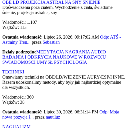
OBE LD PROJEKCJA ASTRALNA SNY ŚNIENIE
Doświadczenia poza ciałem, Wychodzenie z ciała, świadome
śnienie, projekcja astralna, sny
Wiadomości: 1,107
Wątków: 113
Ostatnia wiadomość:
Lipiec 26, 2026, 09:17:02 AM
Odp: ATŚ -
Astralny Tren...
przez
Sebastian
Działy podrzędne
MEDYTACJA NAGRANIA AUDIO
BADANIA I ODKRYCIA NAUKOWE W ROZWOJU
ŚWIADOMOŚCI UMYSŁ PSYCHOLOGIA
TECHNIKI
Omawiamy techniki na OBE/LD/WIDZENIE AURY/ESP/I INNE.
Razem udoskonalimy metody, aby były jak najbardziej optymalne
dla wszystkich.
Wiadomości: 360
Wątków: 38
Ostatnia wiadomość:
Lipiec 30, 2026, 06:31:14 PM
Odp: Moja
nowa pozycja ś...
przez
nautiluz
NAGUALIZM