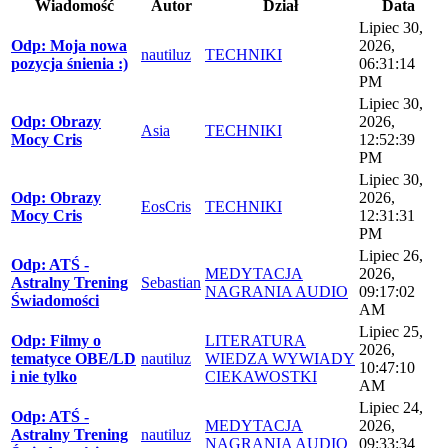
Wiadomość
Autor
Dział
Data
Lipiec 30,
Odp: Moja nowa
2026,
nautiluz
TECHNIKI
pozycja śnienia :)
06:31:14
PM
Lipiec 30,
Odp: Obrazy
2026,
Asia
TECHNIKI
Mocy Cris
12:52:39
PM
Lipiec 30,
Odp: Obrazy
2026,
EosCris
TECHNIKI
Mocy Cris
12:31:31
PM
Lipiec 26,
Odp: ATŚ -
MEDYTACJA
2026,
Astralny Trening
Sebastian
NAGRANIA AUDIO
09:17:02
Świadomości
AM
Lipiec 25,
Odp: Filmy o
LITERATURA
2026,
tematyce OBE/LD
nautiluz
WIEDZA WYWIADY
10:47:10
i nie tylko
CIEKAWOSTKI
AM
Lipiec 24,
Odp: ATŚ -
MEDYTACJA
2026,
Astralny Trening
nautiluz
NAGRANIA AUDIO
09:33:34