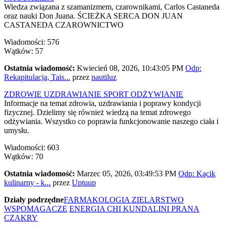
Wiedza związana z szamanizmem, czarownikami, Carlos Castaneda
oraz nauki Don Juana. ŚCIEŻKA SERCA DON JUAN
CASTANEDA CZAROWNICTWO
Wiadomości: 576
Wątków: 57
Ostatnia wiadomość:
Kwiecień 08, 2026, 10:43:05 PM
Odp:
Rekapitulacja, Tais...
przez
nautiluz
ZDROWIE UZDRAWIANIE SPORT ODŻYWIANIE
Informacje na temat zdrowia, uzdrawiania i poprawy kondycji
fizycznej. Dzielimy się również wiedzą na temat zdrowego
odżywiania. Wszystko co poprawia funkcjonowanie naszego ciała i
umysłu.
Wiadomości: 603
Wątków: 70
Ostatnia wiadomość:
Marzec 05, 2026, 03:49:53 PM
Odp: Kącik
kulinarny - k...
przez
Uptuup
Działy podrzędne
FARMAKOLOGIA ZIELARSTWO
WSPOMAGACZE
ENERGIA CHI KUNDALINI PRANA
CZAKRY