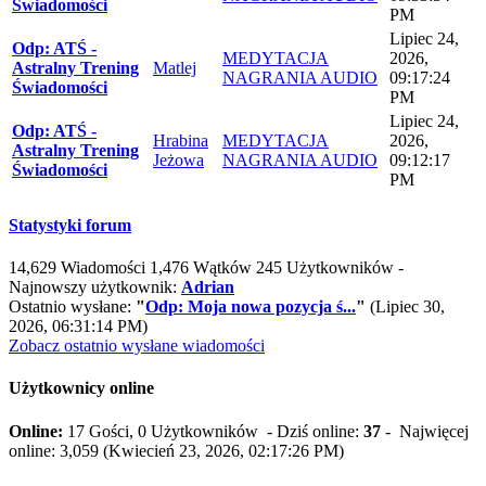
Świadomości
PM
Lipiec 24,
Odp: ATŚ -
MEDYTACJA
2026,
Astralny Trening
Matlej
NAGRANIA AUDIO
09:17:24
Świadomości
PM
Lipiec 24,
Odp: ATŚ -
Hrabina
MEDYTACJA
2026,
Astralny Trening
Jeżowa
NAGRANIA AUDIO
09:12:17
Świadomości
PM
Statystyki forum
14,629 Wiadomości 1,476 Wątków 245 Użytkowników -
Najnowszy użytkownik:
Adrian
Ostatnio wysłane:
"
Odp: Moja nowa pozycja ś...
"
(Lipiec 30,
2026, 06:31:14 PM)
Zobacz ostatnio wysłane wiadomości
Użytkownicy online
Online:
17 Gości, 0 Użytkowników - Dziś online:
37
- Najwięcej
online: 3,059 (Kwiecień 23, 2026, 02:17:26 PM)