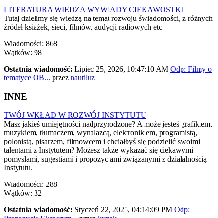
LITERATURA WIEDZA WYWIADY CIEKAWOSTKI
Tutaj dzielimy się wiedzą na temat rozwoju świadomości, z różnych
źródeł książek, sieci, filmów, audycji radiowych etc.
Wiadomości: 868
Wątków: 98
Ostatnia wiadomość:
Lipiec 25, 2026, 10:47:10 AM
Odp: Filmy o
tematyce OB...
przez
nautiluz
INNE
TWÓJ WKŁAD W ROZWÓJ INSTYTUTU
Masz jakieś umiejętności nadprzyrodzone? A może jesteś grafikiem,
muzykiem, tłumaczem, wynalazcą, elektronikiem, programistą,
polonistą, pisarzem, filmowcem i chciałbyś się podzielić swoimi
talentami z Instytutem? Możesz także wykazać się ciekawymi
pomysłami, sugestiami i propozycjami związanymi z działalnością
Instytutu.
Wiadomości: 288
Wątków: 32
Ostatnia wiadomość:
Styczeń 22, 2025, 04:14:09 PM
Odp: