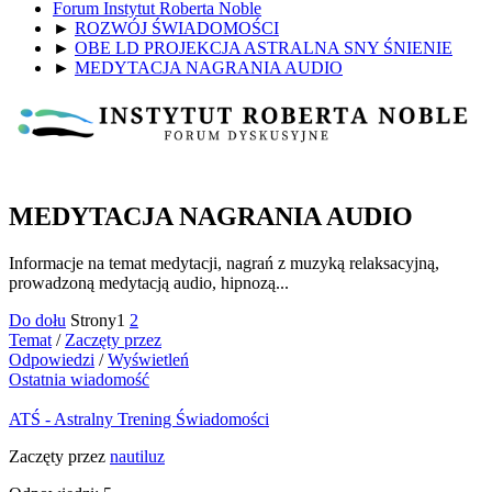
Forum Instytut Roberta Noble
►
ROZWÓJ ŚWIADOMOŚCI
►
OBE LD PROJEKCJA ASTRALNA SNY ŚNIENIE
►
MEDYTACJA NAGRANIA AUDIO
MEDYTACJA NAGRANIA AUDIO
Informacje na temat medytacji, nagrań z muzyką relaksacyjną,
prowadzoną medytacją audio, hipnozą...
Do dołu
Strony
1
2
Temat
/
Zaczęty przez
Odpowiedzi
/
Wyświetleń
Ostatnia wiadomość
ATŚ - Astralny Trening Świadomości
Zaczęty przez
nautiluz