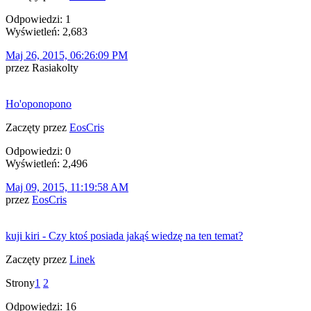
Odpowiedzi: 1
Wyświetleń: 2,683
Maj 26, 2015, 06:26:09 PM
przez Rasiakolty
Ho'oponopono
Zaczęty przez
EosCris
Odpowiedzi: 0
Wyświetleń: 2,496
Maj 09, 2015, 11:19:58 AM
przez
EosCris
kuji kiri - Czy ktoś posiada jakąś wiedzę na ten temat?
Zaczęty przez
Linek
Strony
1
2
Odpowiedzi: 16